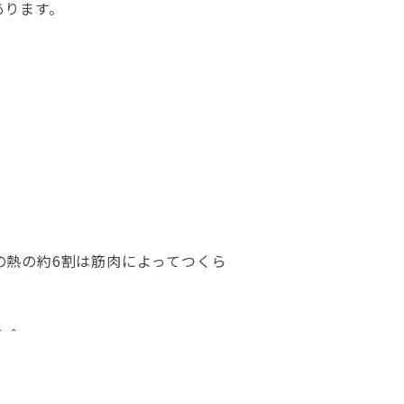
あります。
の熱の約6割は筋肉によってつくら
＾＾