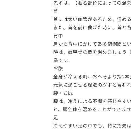
先ずは、【貼る部位によっての温
首
首には太い血管があるため、温め
また、首を前に曲げた時に、首と
背中
肩から背中にかけてある僧帽筋と
時は、肩甲骨の間を温めましょう（
鳥です。
お腹
全身が冷える時、おへそより指2本
元気に過ごせる魔法のツボと言わ
腰・お尻
腰は、冷えによる不調を感じやす
と、腰全体を温めることができます
足
冷えやすい足の中でも、特に指先