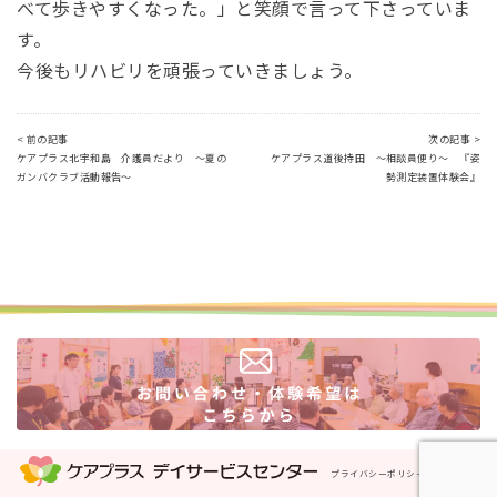
べて歩きやすくなった。」と笑顔で言って下さっていま
す。
今後もリハビリを頑張っていきましょう。
< 前の記事
次の記事 >
ケアプラス北宇和島 介護員だより ～夏の
ケアプラス道後持田 ～相談員便り～ 『姿
ガンバクラブ活動報告～
勢測定装置体験会』
プライバシーポリシー
運営会社