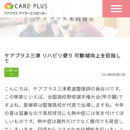
こんな方に
一日の流れ
おすすめ
施設のご案内
一日体験
ケアプラス三津 リハビリ便り 可動域向上を目指し
空き状況
て
三津だよ
り
2016年08月03日
実践報告
NEWS
こんにちは、ケアプラス三津柔道整復師の長谷川です。
この季節といえば、全国高校野球選手権大会(甲子園)で
リクルート
すよね。愛媛県は聖陵高校が代表で出場しますね。今年
の夏は猛暑なので高校球児にも熱中症には気を付けてほ
しいものです。熱中症は屋外だけでなく屋内でも発症し
お問い合わせ
体験希望
てしまいます。日頃からコマメな水分補給を行いましょ