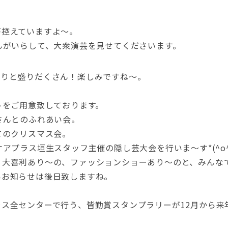
が控えていますよ～。
んがいらして、大衆演芸を見せてくださいます。
ありと盛りだくさん！楽しみですね～。
トをご用意致しております。
さんとのふれあい会。
てのクリスマス会。
アプラス垣生スタッフ主催の隠し芸大会を行いま～す*(^o^)
、大喜利あり～の、ファッションショーあり～のと、みんな
いお知らせは後日致しますね。
ス全センターで行う、皆勤賞スタンプラリーが12月から来