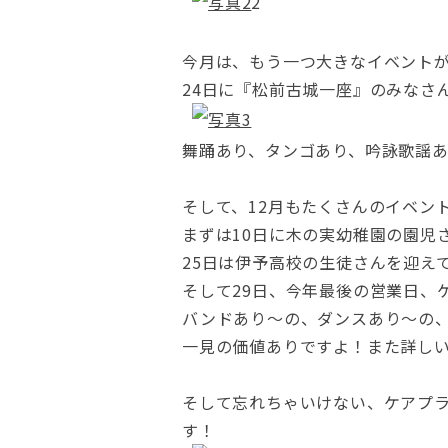
2
今月は、もう一つ大きなイベント
24日に『松前古城一座』のみなさ
舞踊あり、タンゴあり、吟詠歌謡
そして、12月もたくさんのイベン
まずは10日に木の実幼稚園の園児
25日は伊予高校の生徒さんを迎え
そして29日、今年最後の営業日、ケ
バンドあり～の、ダンスあり～の
一見の価値ありですよ！また詳し
そして忘れちゃいけない、ケアプラ
す！