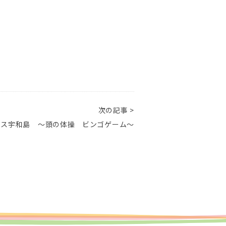
次の記事 >
ラス宇和島 ～頭の体操 ビンゴゲーム～