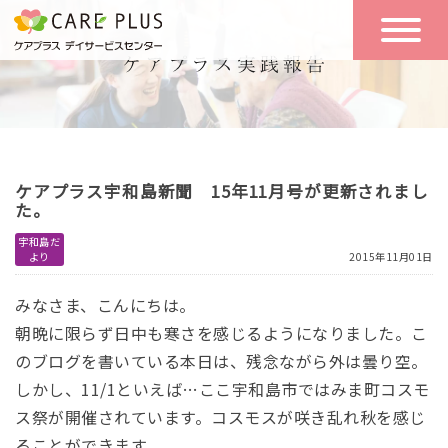
こんな方に
一日の流れ
おすすめ
施設のご案内
一日体験
ケアプラス宇和島新聞 15年11月号が更新されまし
空き状況
た。
宇和島だ
より
2015年11月01日
実践報告
NEWS
みなさま、こんにちは。
朝晩に限らず日中も寒さを感じるようになりました。こ
リクルート
のブログを書いている本日は、残念ながら外は曇り空。
しかし、11/1といえば…ここ宇和島市ではみま町コスモ
ス祭が開催されています。コスモスが咲き乱れ秋を感じ
お問い合わせ
体験希望
ることができます。