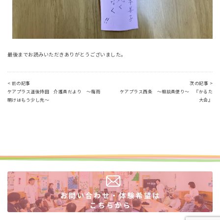
最後までお読みいただきありがとうございました。
< 前の記事
次の記事 >
ケアプラス道後持田 介護員だより ～梅雨
ケアプラス西条 ～相談員便り～ 『かるた
明けはもう少し先～
大会』