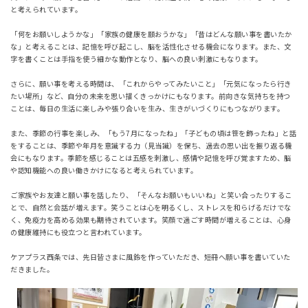
と考えられています。
「何をお願いしようかな」「家族の健康を願おうかな」「昔はどんな願い事を書いたか
な」と考えることは、記憶を呼び起こし、脳を活性化させる機会になります。また、文
字を書くことは手指を使う細かな動作となり、脳への良い刺激にもなります。
さらに、願い事を考える時間は、「これからやってみたいこと」「元気になったら行き
たい場所」など、自分の未来を思い描くきっかけにもなります。前向きな気持ちを持つ
ことは、毎日の生活に楽しみや張り合いを生み、生きがいづくりにもつながります。
また、季節の行事を楽しみ、「もう7月になったね」「子どもの頃は笹を飾ったね」と話
をすることは、季節や年月を意識する力（見当識）を保ち、過去の思い出を振り返る機
会にもなります。季節を感じることは五感を刺激し、感情や記憶を呼び覚ますため、脳
や認知機能への良い働きかけになると考えられています。
ご家族やお友達と願い事を話したり、「そんなお願いもいいね」と笑い合ったりするこ
とで、自然と会話が増えます。笑うことは心を明るくし、ストレスを和らげるだけでな
く、免疫力を高める効果も期待されています。笑顔で過ごす時間が増えることは、心身
の健康維持にも役立つと言われています。
ケアプラス西条では、先日皆さまに風鈴を作っていただき、短冊へ願い事を書いていた
だきました。