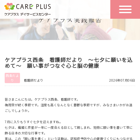
こんな方に
一日の流れ
おすすめ
施設のご案内
一日体験
ケアプラス西条 看護師だより ～七夕に願いを込
空き状況
めて～ 願い事がつなぐ心と脳の健康
西条だよ
り
看護師だより
2026年07月06日
実践報告
NEWS
皆さまこんにちは。ケアプラス西条、看護師です。
梅雨空が続く季節です。湿度も高くなんとなく憂鬱な季節ですが、みなさまいかがお過
リクルート
ごしでしょうか。
7月に入りもうすぐ七夕を迎えますね。
七夕は、織姫と彦星が一年に一度会える日として親しまれ、短冊に願い事を書いて笹に
お問い合わせ
飾る日本の大切な行事です。
体験希望
実は、この「願い事を書く」という活動は、認知症予防や心の健康づくりにもつながる