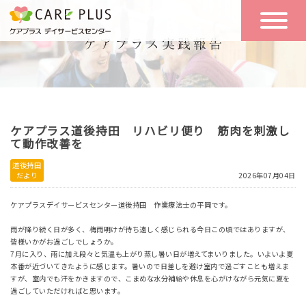
こんな方に
一日の流れ
おすすめ
施設のご案内
一日体験
ケアプラス道後持田 リハビリ便り 筋肉を刺激し
空き状況
て動作改善を
道後持田
だより
2026年07月04日
実践報告
NEWS
ケアプラスデイサービスセンター道後持田 作業療法士の平岡です。
雨が降り続く日が多く、梅雨明けが待ち遠しく感じられる今日この頃ではありますが、
リクルート
皆様いかがお過ごしでしょうか。
7月に入り、雨に加え段々と気温も上がり蒸し暑い日が増えてまいりました。いよいよ夏
本番が近づいてきたように感じます。暑いので日差しを避け室内で過ごすことも増えま
すが、室内でも汗をかきますので、こまめな水分補給や休息を心がけながら元気に夏を
お問い合わせ
過ごしていただければと思います。
体験希望