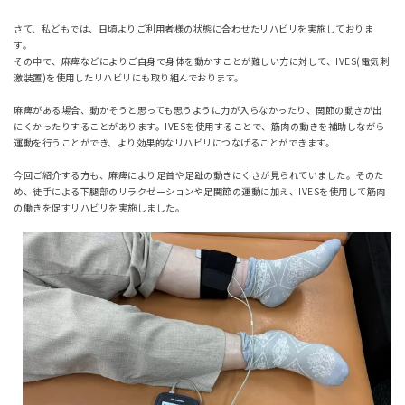
さて、私どもでは、日頃よりご利用者様の状態に合わせたリハビリを実施しておりま
す。
その中で、麻痺などによりご自身で身体を動かすことが難しい方に対して、IVES(電気刺
激装置)を使用したリハビリにも取り組んでおります。
麻痺がある場合、動かそうと思っても思うように力が入らなかったり、関節の動きが出
にくかったりすることがあります。IVESを使用することで、筋肉の動きを補助しながら
運動を行うことができ、より効果的なリハビリにつなげることができます。
今回ご紹介する方も、麻痺により足首や足趾の動きにくさが見られていました。そのた
め、徒手による下腿部のリラクゼーションや足関節の運動に加え、IVESを使用して筋肉
の働きを促すリハビリを実施しました。