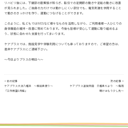
リハビリ後には、下腿部の筋緊張が和らぎ、臥位での足関節の動きや足趾の動きに改善
が見られました。ご自身の力だけでは動かしにくい部分でも、電気刺激を併用すること
で動きのきっかけを作り、運動につなげることができます。
このように、私どもではIVESなど様々なものを活用しながら、ご利用者様一人ひとりの
身体機能の維持・改善に努めております。今後も皆様が安心して運動に取り組めるよ
う、状態に合わせた支援を行ってまいります。
ケアプラスでは、施設見学や体験利用についても承っておりますので、ご希望の方は、
是非ケアプラスにご連絡下さい。
～今日よりプラスの明日へ～
< 前の記事
次の記事 >
ケアプラス大洲八幡浜 ～相談員便り～
ケアプラス道後持田 介護員だより ～梅雨
『工作教室6月編』
明けはもう少し先～