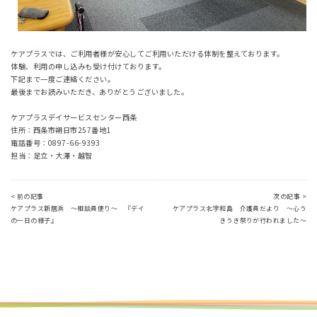
ケアプラスでは、ご利用者様が安心してご利用いただける体制を整えております。
体験、利用の申し込みも受け付けております。
下記まで一度ご連絡ください。
最後までお読みいただき、ありがとうございました。
ケアプラスデイサービスセンター西条
住所：西条市朔日市257番地1
電話番号：0897-66-9393
担当：足立・大澤・越智
< 前の記事
次の記事 >
ケアプラス新居浜 ～相談員便り～ 『デイ
ケアプラス北宇和島 介護員だより ～心う
の一日の様子』
きうき祭りが行われました～