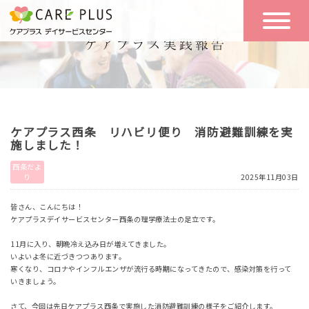
こんな方に
一日の流れ
おすすめ
施設のご案内
一日体験
ケアプラス西条 リハビリ便り 消防避難訓練を実
空き状況
施しました！
西条だよ
り
2025年11月03日
実践報告
NEWS
皆さん、こんにちは！
ケアプラスデイサービスセンター西条の理学療法士の足立です。
リクルート
11月に入り、朝晩冷え込み日が増えてきました。
いよいよ冬に近づきつつあります。
寒くなり、コロナやインフルエンザが流行る時期になってきたので、感染対策を行って
いきましょう。
お問い合わせ
体験希望
さて、今回は先日ケアプラス西条で実施した消防避難訓練の様子をご紹介します。