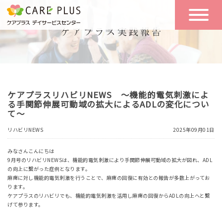
こんな方に
一日の流れ
おすすめ
施設のご案内
一日体験
ケアプラスリハビリNEWS ～機能的電気刺激によ
空き状況
る手関節伸展可動域の拡大によるADLの変化につい
て～
リハビリNEWS
2025年09月01日
実践報告
NEWS
みなさんこんにちは
9月号のリハビリNEWSは、機能的電気刺激により手関節伸展可動域の拡大が図れ、ADL
の向上に繋がった症例となります。
リクルート
麻痺に対し機能的電気刺激を行うことで、麻痺の回復に有効との報告が多数上がってお
ります。
ケアプラスのリハビリでも、機能的電気刺激を活用し麻痺の回復からADLの向上へと繋
げて参ります。
お問い合わせ
体験希望