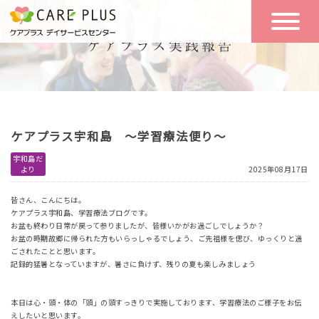
こんな方に
一日の流れ
おすすめ
施設のご案内
一日体験
ケアプラス宇和島 ～学習療法便り～
空き状況
宇和島だ
より
2025年08月17日
実践報告
NEWS
皆さん、こんにちは。
ケアプラス宇和島、学習療法ブログです。
お盆も終わり日常が戻って参りましたが、皆様いかがお過ごしでしょうか？
お盆の時期故郷に帰られた方もいらっしゃるでしょう、ご先祖様を偲び、ゆっくりと過
リクルート
ごされたことと思います。
記録的猛暑となっていますが、暑さに負けず、残りの夏も楽しみましょう
お問い合わせ
本日は心・頭・体の「頭」の頭すっきりで実施しております、学習療法のご様子をお伝
体験希望
えしたいと思います。