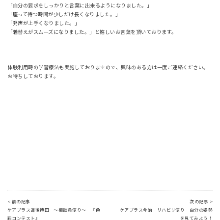
「自分の要求をしっかりと言葉に出来るようになりました。」
「座って待つ時間が少しだけ長くなりました。」
「発声が上手くなりました。」
「着替えがスムーズになりました。」と嬉しいお言葉を頂いております。
体験利用時の学習療法も実施しておりますので、興味のある方は一度ご連絡ください。
お待ちしております。
< 前の記事
次の記事 >
ケアプラス道後持田 ～相談員便り～ 『色
ケアプラス今治 リハビリ便り 自分の姿勢
彩コンテスト』
を見てみよう！