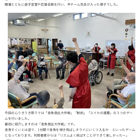
開催とともに選手宣誓や応援合戦を行い、全チーム気合が入った様子でした。
今回の心うきうき祭りでは「金魚救出大作戦」「射的」「スイカの運搬」の３つのゲー
ムを行いました。
最初に紹介しますのは「金魚救出大作戦」です。
金魚すくいとは逆で、1分間で金魚を弾き飛ばしタライにいくつ入るか…といったゲーム
となっております。利用者様からは「リズムよく飛ばすことができて楽しかった～」