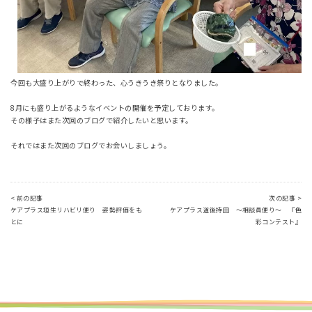
今回も大盛り上がりで終わった、心うきうき祭りとなりました。
8月にも盛り上がるようなイベントの開催を予定しております。
その様子はまた次回のブログで紹介したいと思います。
それではまた次回のブログでお会いしましょう。
< 前の記事
次の記事 >
ケアプラス垣生リハビリ便り 姿勢評価をも
ケアプラス道後持田 ～相談員便り～ 『色
とに
彩コンテスト』