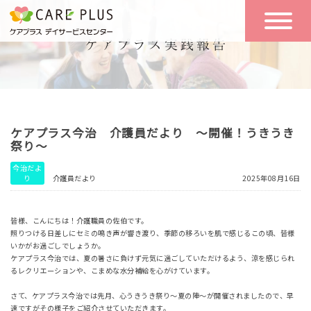
こんな方に
一日の流れ
おすすめ
施設のご案内
一日体験
ケアプラス今治 介護員だより ～開催！うきうき
空き状況
祭り～
今治だよ
り
介護員だより
2025年08月16日
実践報告
NEWS
皆様、こんにちは！介護職員の佐伯です。
照りつける日差しにセミの鳴き声が響き渡り、季節の移ろいを肌で感じるこの頃、皆様
リクルート
いかがお過ごしでしょうか。
ケアプラス今治では、夏の暑さに負けず元気に過ごしていただけるよう、涼を感じられ
るレクリエーションや、こまめな水分補給を心がけています。
お問い合わせ
さて、ケアプラス今治では先月、心うきうき祭り～夏の陣～が開催されましたので、早
体験希望
速ですがその様子をご紹介させていただきます。