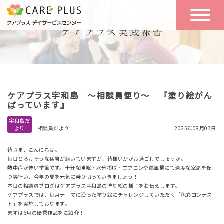
こんな方に
一日の流れ
おすすめ
施設のご案内
一日体験
ケアプラス宇和島 ～相談員便り～ 『塗り絵がん
空き状況
ばっています』
宇和島だ
より
相談員だより
2025年08月03日
実践報告
NEWS
皆さま、こんにちは。
毎日とろけそうな猛暑が続いていますが、皆様いかがお過ごしでしょうか。
熱中症が怖い季節です。十分な睡眠・水分摂取・エアコンや扇風機にて適度な室温を保
リクルート
つ等行い、今年の夏を元気に乗り切っていきましょう！
本日の相談員ブログはケアプラス宇和島の塗り絵の様子をお伝えします。
ケアプラスでは、毎月テーマに沿った塗り絵にチャレンジしていただく「色彩コンテス
ト」を実施しております。
お問い合わせ
まずは6月の優秀作品をご紹介！
体験希望