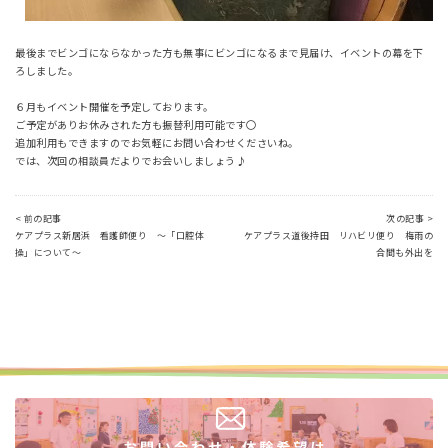
最後までビンゴにならなかった方も無事にビンゴになるまで見届け、イベントの幕を下
ろしました。
６月もイベント開催を予定しております。
ご予定がありお休みされた方も振替利用可能です〇
追加利用もできますのでお気軽にお問い合わせくださいね。
では、次回の相談員だよりでお会いしましょう♪
< 前の記事
次の記事 >
ケアプラス新居浜 看護師便り ～「口腔体
ケアプラス道後持田 リハビリ便り 梅雨の
操」について～
合間も外出を