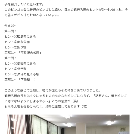
子を紹介したいと思います。
このビンゴ大会は普通のビンゴとは違い、日本の観光名所のヒントが3～4つ出され、そ
の答えがビンゴのお題となっています。
例えば…
第一問！
ヒント①広島県にある
ヒント②都市公園
ヒント③折り鶴
正解は…「平和記念公園」！
第二問！
ヒント①愛媛県にある
ヒント②伊予市
ヒント③夕日の見える駅
正解は…「下灘駅」！
このような感じで出題し、答えが出たらその枠をうめていきました。
観光名所の答えはすぐにでるもののなかなかビンゴにならず、「詰石さん、僕をビンゴ
にさせないようにしよるやろ～」とのお言葉が（笑）
もちろん種も仕掛けもなく、順番に出題しております（笑）