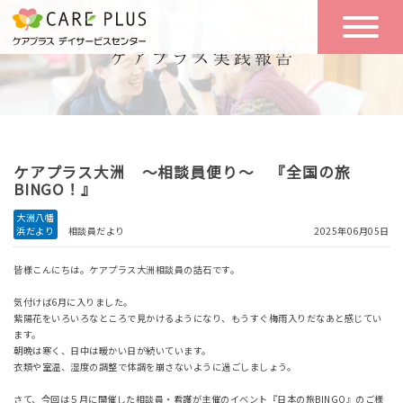
こんな方に
一日の流れ
おすすめ
施設のご案内
一日体験
ケアプラス大洲 ～相談員便り～ 『全国の旅
空き状況
BINGO！』
大洲八幡
浜だより
相談員だより
2025年06月05日
実践報告
NEWS
皆様こんにちは。ケアプラス大洲相談員の詰石です。
気付けば6月に入りました。
リクルート
紫陽花をいろいろなところで見かけるようになり、もうすぐ梅雨入りだなあと感じてい
ます。
朝晩は寒く、日中は暖かい日が続いています。
衣類や室温、湿度の調整で体調を崩さないように過ごしましょう。
お問い合わせ
体験希望
さて、今回は５月に開催した相談員・看護が主催のイベント『日本の旅BINGO』のご様