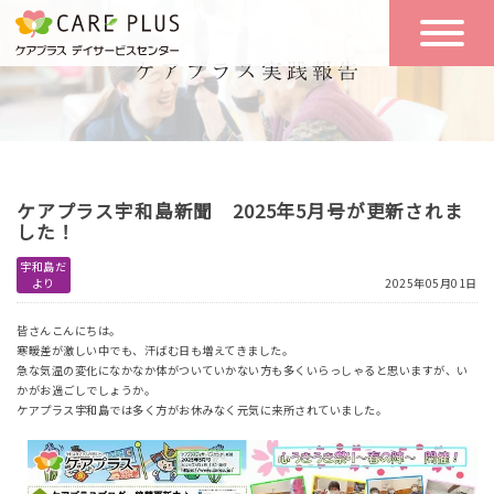
こんな方に
一日の流れ
おすすめ
施設のご案内
一日体験
ケアプラス宇和島新聞 2025年5月号が更新されま
空き状況
した！
宇和島だ
より
2025年05月01日
実践報告
NEWS
皆さんこんにちは。
寒暖差が激しい中でも、汗ばむ日も増えてきました。
急な気温の変化になかなか体がついていかない方も多くいらっしゃると思いますが、い
リクルート
かがお過ごしでしょうか。
ケアプラス宇和島では多く方がお休みなく元気に来所されていました。
お問い合わせ
体験希望