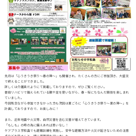
先月は「心うきうき祭り～春の陣～」も開催され、たくさんの方にご参加頂き、大盛況
で終えることができました。
詳しくは介護員だよりにて掲載しておりますので、ぜひご覧ください。
普段リハビリで鍛えられている腕や足を使いながら、春・桜にちなんだ競技を楽しまれ
ていました。
今回残念ながら参加できなかった方も次回は夏ごろに「心うきうき祭り～夏の陣～」を
計画しておりますので、お楽しみに！
また、近年地震や火災等、自然災害を含む災害が増えてきています。
「もしも」の時の為に備えあれば患いなし！
ケアプラス宇和島でも避難訓練を実施し、安全な避難方法や火災が起きないための注意
点などを皆さんと一緒に再確認を行いました。