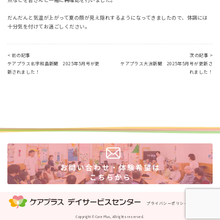
だんだんと気温が上がって夏の顔が見え隠れするようになってきましたので、体調には
十分気を付けてお過ごしください。
< 前の記事
次の記事 >
ケアプラス北宇和島新聞 2025年5月号が更
ケアプラス大洲新聞 2025年5月号が更新さ
新されました！
れました！
プライバシーポリシー
運営会社
Copyright © Care Plus, All rights reserved.