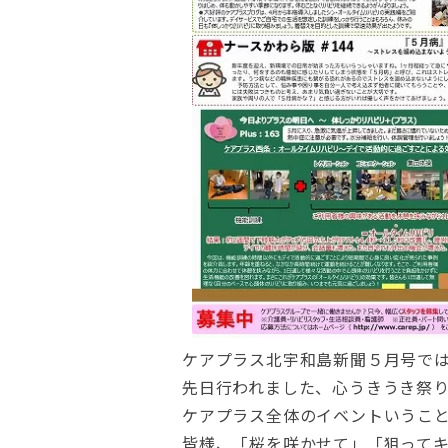
ケアプラス北宇和島新聞５月号で
先日行われました、心うきうき祭
ケアプラス全体のイベントいうこ
皆様、「桜を咲かせて」「狙って