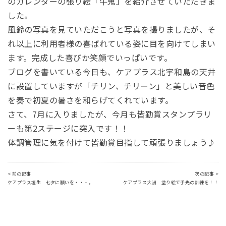
のカレンダーの張り絵「牛鬼」を紹介させていただきま
した。
風鈴の写真を見ていただこうと写真を撮りましたが、そ
れ以上に利用者様の喜ばれている姿に目を向けてしまい
ます。完成した喜びか笑顔でいっぱいです。
ブログを書いている今日も、ケアプラス北宇和島の天井
に設置していますが「チリン、チリーン」と美しい音色
を奏で初夏の暑さを和らげてくれています。
さて、7月に入りましたが、今月も皆勤賞スタンプラリ
ーも第2ステージに突入です！！
体調管理に気を付けて皆勤賞目指して頑張りましょう♪
< 前の記事
次の記事 >
ケアプラス垣生 七夕に願いを・・・。
ケアプラス大洲 塗り絵で手先の訓練を！！