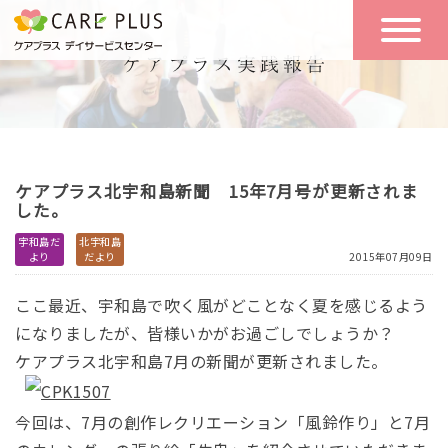
こんな方に
一日の流れ
おすすめ
施設のご案内
一日体験
ケアプラス北宇和島新聞 15年7月号が更新されま
空き状況
した。
宇和島だ
北宇和島
より
だより
2015年07月09日
実践報告
NEWS
ここ最近、宇和島で吹く風がどことなく夏を感じるよう
になりましたが、皆様いかがお過ごしでしょうか？
リクルート
ケアプラス北宇和島7月の新聞が更新されました。
お問い合わせ
今回は、7月の創作レクリエーション「風鈴作り」と7月
体験希望