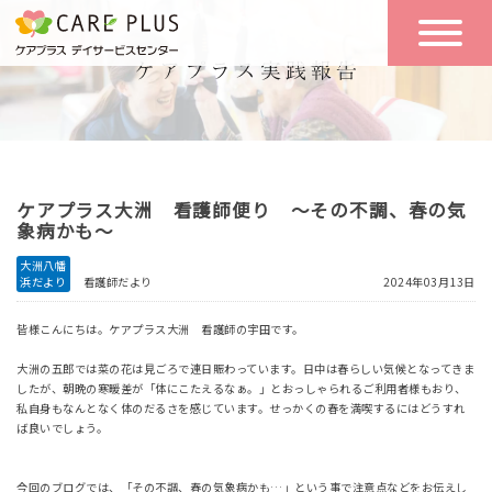
こんな方に
一日の流れ
おすすめ
施設のご案内
一日体験
ケアプラス大洲 看護師便り ～その不調、春の気
空き状況
象病かも～
大洲八幡
浜だより
看護師だより
2024年03月13日
実践報告
NEWS
皆様こんにちは。ケアプラス大洲 看護師の宇田です。
大洲の五郎では菜の花は見ごろで連日賑わっています。日中は春らしい気候となってきま
リクルート
したが、朝晩の寒暖差が「体にこたえるなぁ。」とおっしゃられるご利用者様もおり、
私自身もなんとなく体のだるさを感じています。せっかくの春を満喫するにはどうすれ
ば良いでしょう。
お問い合わせ
体験希望
今回のブログでは、「その不調、春の気象病かも…」という事で注意点などをお伝えし