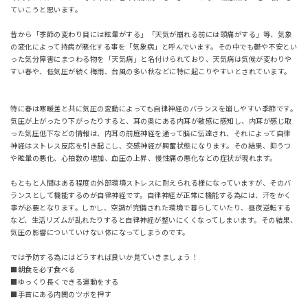
ていこうと思います。
昔から「季節の変わり目には眩暈がする」「天気が崩れる前には頭痛がする」等、気象
の変化によって持病が悪化する事を「気象病」と呼んでいます。その中でも鬱や不安とい
った気分障害にまつわる物を「天気病」と名付けられており、天気病は気候が変わりや
すい春や、低気圧が続く梅雨、台風の多い秋などに特に起こりやすいとされています。
特に春は寒暖差と共に気圧の変動によっても自律神経のバランスを崩しやすい季節です。
気圧が上がったり下がったりすると、耳の奥にある内耳が敏感に感知し、内耳が感じ取
った気圧低下などの情報は、内耳の前庭神経を通って脳に伝達され、それによって自律
神経はストレス反応を引き起こし、交感神経が興奮状態になります。その結果、抑うつ
や眩暈の悪化、心拍数の増加、血圧の上昇、慢性痛の悪化などの症状が現れます。
もともと人間はある程度の外部環境ストレスに耐えられる様になっていますが、そのバ
ランスとして機能するのが自律神経です。自律神経が正常に機能する為には、汗をかく
事が必要となります。しかし、空調が完備された環境で暮らしていたり、昼夜逆転する
など、生活リズムが乱れたりすると自律神経が整いにくくなってしまいます。その結果、
気圧の影響についていけない体になってしまうのです。
では予防する為にはどうすれば良いか見ていきましょう！
■朝食を必ず食べる
■ゆっくり長くできる運動をする
■手首にある内関のツボを押す