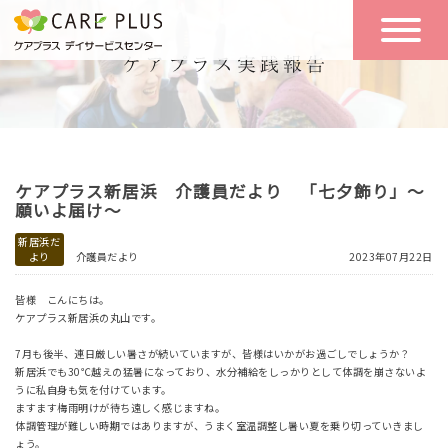
こんな方に
一日の流れ
おすすめ
施設のご案内
一日体験
ケアプラス新居浜 介護員だより 「七夕飾り」～
空き状況
願いよ届け～
新居浜だ
より
介護員だより
2023年07月22日
実践報告
NEWS
皆様 こんにちは。
ケアプラス新居浜の丸山です。
リクルート
7月も後半、連日厳しい暑さが続いていますが、皆様はいかがお過ごしでしょうか？
新居浜でも30℃越えの猛暑になっており、水分補給をしっかりとして体調を崩さないよ
うに私自身も気を付けています。
ますます梅雨明けが待ち遠しく感じますね。
お問い合わせ
体調管理が難しい時期ではありますが、うまく室温調整し暑い夏を乗り切っていきまし
体験希望
ょう。