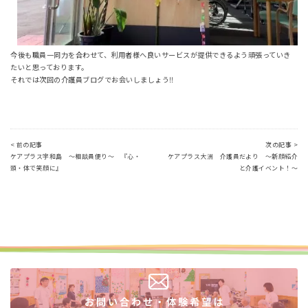
今後も職員一同力を合わせて、利用者様へ良いサービスが提供できるよう頑張っていき
たいと思っております。
それでは次回の介護員ブログでお会いしましょう‼
< 前の記事
次の記事 >
ケアプラス宇和島 ～相談員便り～ 『心・
ケアプラス大洲 介護員だより ～新顔紹介
頭・体で笑顔に』
と介護イベント！～