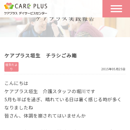
こんな方に
一日の流れ
おすすめ
施設のご案内
一日体験
ケアプラス垣生 チラシごみ箱
空き状況
垣生だよ
り
2015年05月25日
実践報告
NEWS
こんにちは
ケアプラス垣生 介護スタッフの堀川です
5月も半ばを過ぎ、晴れている日は暑く感じる時が多く
リクルート
なりましたね
皆さん、体調を崩されてはいませんか
お問い合わせ
体験希望