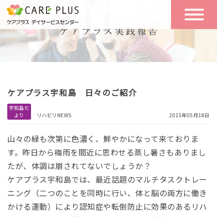
こんな方に
一日の流れ
おすすめ
施設のご案内
一日体験
ケアプラス宇和島 日々のご紹介
空き状況
宇和島だ
より
リハビリNEWS
2015年05月18日
実践報告
NEWS
山々の緑も次第に色濃く、鮮やかになって来ておりま
す。昨日から梅雨を間近に思わせる蒸し暑さもありまし
たが、体調は崩されてないでしょうか？
リクルート
ケアプラス宇和島では、最近話題のマルチタスクトレー
ニング（二つのことを同時に行い、体と脳の両方に働き
お問い合わせ
かける運動）により認知症や転倒防止に効果のあるリハ
体験希望