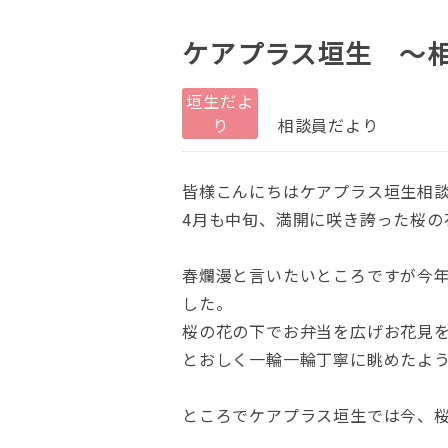
ケアプラス垣生 ～
垣生だよ
り
相談員だより
皆様こんにちはケアプラス垣生相
4月も中旬、満開に咲き誇った桜の
春爛漫と言いたいところですが今
した。
桜の花の下でお弁当を広げお花見
とおしく一輪一輪丁寧に眺めたよ
ところでケアプラス垣生では今、