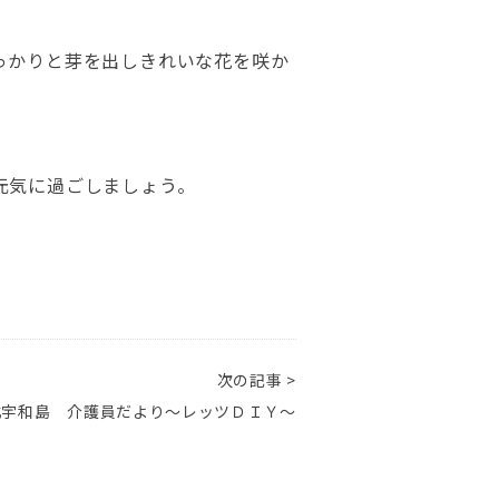
っかりと芽を出しきれいな花を咲か
元気に過ごしましょう。
次の記事 >
北宇和島 介護員だより～レッツＤＩＹ～