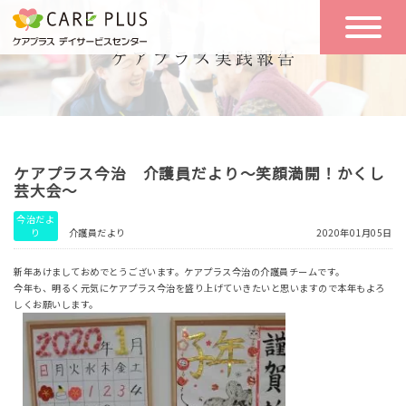
こんな方に
一日の流れ
おすすめ
施設のご案内
一日体験
ケアプラス今治 介護員だより～笑顔満開！かくし
空き状況
芸大会～
今治だよ
り
介護員だより
2020年01月05日
実践報告
NEWS
新年あけましておめでとうございます。ケアプラス今治の介護員チームです。
今年も、明るく元気にケアプラス今治を盛り上げていきたいと思いますので本年もよろ
しくお願いします。
リクルート
お問い合わせ
体験希望