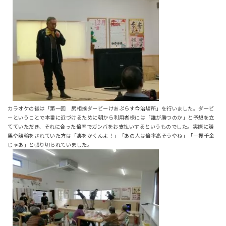
カラオケの後は「第一回 尻相撲ダービーけあぷらす今治場所」を行いました。ダービ
ーということで本番に近づけるために朝から利用者様には「誰が勝つのか」と予想を立
てていただき、それに合った倍率でガンバをお支払いするというものでした。実際に競
馬や競輪をされていた方は「裏をかくんよ！」「あの人は倍率高そうやね」「一攫千金
じゃあ」と張り切られていました。