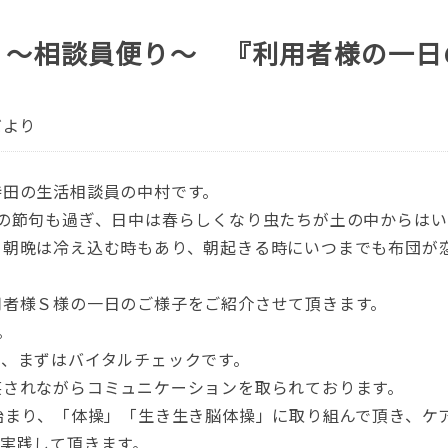
 ～相談員便り～ 『利用者様の一日
だより
持田の生活相談員の中村です。
桃の節句も過ぎ、日中は春らしくなり虫たちが土の中からは
？朝晩は冷え込む時もあり、朝起きる時にいつまでも布団が
用者様Ｓ様の一日のご様子をご紹介させて頂きます。
。
き、まずはバイタルチェックです。
笑されながらコミュニケーションを取られております。
始まり、「体操」「生き生き脳体操」に取り組んで頂き、ケ
実践して頂きます。