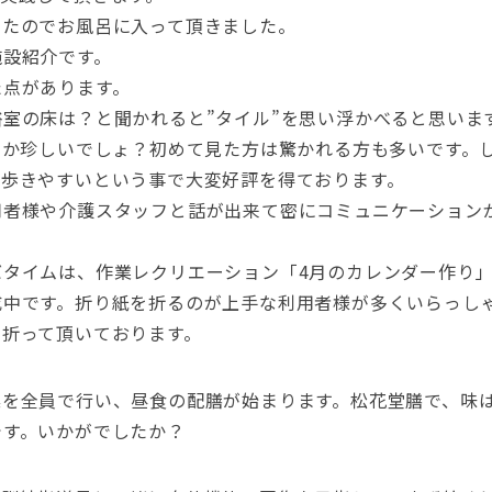
したのでお風呂に入って頂きました。
施設紹介です。
た点があります。
室の床は？と聞かれると”タイル”を思い浮かべると思いま
なか珍しいでしょ？初めて見た方は驚かれる方も多いです。
く歩きやすいという事で大変好評を得ております。
用者様や介護スタッフと話が出来て密にコミュニケーション
バタイムは、作業レクリエーション「4月のカレンダー作り
成中です。折り紙を折るのが上手な利用者様が多くいらっし
で折って頂いております。
操を全員で行い、昼食の配膳が始まります。松花堂膳で、味
です。いかがでしたか？