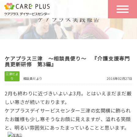
こんな方に
一日の流れ
おすすめ
施設のご案内
一日体験
ケアプラス三津 ～相談員便り～ 『介護支援専門
空き状況
員更新研修 第3編』
三津だよ
り
相談員だより
2016年02月27日
実践報告
NEWS
2月も終わりに近づきいよいよ3月。とはいえまだまだ厳
しい寒さが続いております。
リクルート
ケアプラスデイサービスセンター三津の玄関横に飾られ
たお雛様も少し寒そうなお顔に見えますが、溢れる笑顔
と、明るい雰囲気にあったまっていることと思います。
お問い合わせ
体験希望