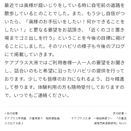
最近では奥様が庭いじりをしている時に自宅前の道路を
散歩しているとのことでした。また、もう少し自信がつ
いたら、「奥様のお手伝いをしたい！何かできることを
したい！」と更なる要望をお話頂き、「近くのゴミ置き
場までゴミ出しを行う」ということを今後の目標に掲げ
ることにしました。そのリハビリの様子も今後のブログ
にて掲載していきます。
ケアプラス大洲ではご利用者様一人一人の要望をお聞き
し、話合いのもと希望に沿ったリハビリの提供を行って
おります。少しでも皆様のお力になれるよう、日々精進
して参ります。体験利用の方も随時受付しておりますの
で、いつでもご連絡ください。
< 前の記事
次の記事 >
ケアプラス宇和島 介護員便り 昭和歌謡曲
ケアプラス三津 ～相談員便り～ 『介護支
スゴロク大会♪
援専門員更新研修』Part1