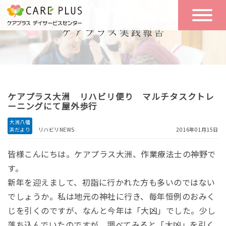
こんな方に
一日の流れ
おすすめ
施設のご案内
一日体験
ケアプラス大洲 リハビリ便り マルチタスクトレ
空き状況
ーニングにて屋外歩行
大洲八幡
浜だより
リハビリNEWS
2016年01月15日
実践報告
NEWS
皆様こんにちは。ケアプラス大洲、作業療法士の神野で
す。
リクルート
新年を迎えまして、初詣に行かれた方も多いのではない
でしょうか。私は地元の神社に行き、毎年恒例のおみく
じを引くのですが、なんと今年は「大凶」でした。少し
お問い合わせ
体験希望
落ち込んでいたのですが、調べてみると「大凶」を引く