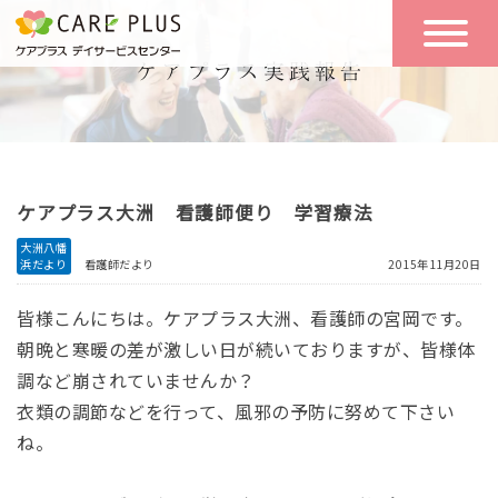
こんな方に
一日の流れ
おすすめ
施設のご案内
一日体験
ケアプラス大洲 看護師便り 学習療法
空き状況
大洲八幡
浜だより
看護師だより
2015年11月20日
実践報告
NEWS
皆様こんにちは。ケアプラス大洲、看護師の宮岡です。
朝晩と寒暖の差が激しい日が続いておりますが、皆様体
調など崩されていませんか？
リクルート
衣類の調節などを行って、風邪の予防に努めて下さい
ね。
お問い合わせ
体験希望