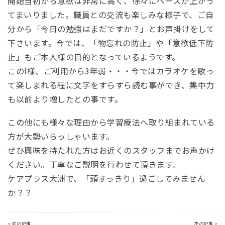
開始当初から意欲は非常に高く、徐々にペースが上がっ
てまいりました。職員との交流も楽しみな様子で、ご自
分から「今日の勉強はまだですか？」とお声掛けをして
下さいます。今では、「物忘れの防止」や「意欲低下防
止」もご本人様の目的となっているようです。
このI様、ご利用から3年弱・・・今ではカラオケを歌っ
て楽しまれる程に文字をすらすら読む事ができ、集中力
も以前より増したとの事です。
この他にも様々な理由から学習療法へ取り組まれている
方が大勢いらっしゃいます。
ぜひ興味を持たれた方はお近くのスタッフまでお声かけ
ください。丁寧なご説明を行わせて頂きます。
ケアプラス大洲で、「頭すっきり」過ごしてみません
か？？
< 前の記事
次の記事 >