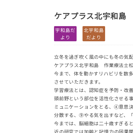
ケアプラス北宇和島
宇和島だ
北宇和島
より
だより
立冬を過ぎ吹く風の中にも冬の気
ケアプラス北宇和島 作業療法士
今まで、体を動かすリハビリを数
させていただきます。
学習療法とは、認知症を予防・改
頭前野という部位を活性化させる
ミュニケーションをとる、④意思
分散する、⑨やる気を出すなど、
今までは、脳細胞は二十歳すぎる
近の研究では加齢と記憶力の因果