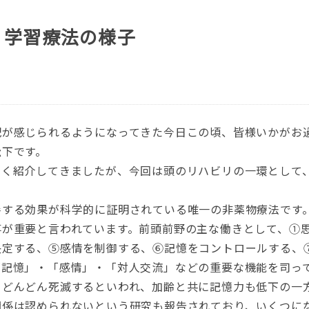
 学習療法の様子
配が感じられるようになってきた今日この頃、皆様いかがお
松下です。
多く紹介してきましたが、今回は頭のリハビリの一環として
善する効果が科学的に証明されている唯一の非薬物療法です
事が重要と言われています。前頭前野の主な働きとして、①
決定する、⑤感情を制御する、⑥記憶をコントロールする、
「記憶」・「感情」・「対人交流」などの重要な機能を司っ
とどんどん死滅するといわれ、加齢と共に記憶力も低下の一
関係は認められないという研究も報告されており、いくつに