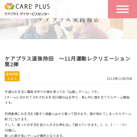
こんな方に
一日の流れ
おすすめ
施設のご案内
一日体験
ケアプラス道後持田 ～11月運動レクリエーション
空き状況
第2弾
道後持田
だより
2013年11月29日
実践報告
NEWS
今週はお手玉と職員手作りの旗を使っての「山崩しゲーム」です。
2チームに分かれてそれぞれお手玉50個の山を作り、真ん中に旗を立てたらゲーム開始
です。
リクルート
利用者様にお手玉を1個ずつ順番に山から取って頂きます。旗が倒れてしまったらゲーム
終了になります。
そして、取ったお手玉を皆さん大きな声を出して数えていきます。1、2、3・・・37、
お問い合わせ
38個と。
体験希望
取った数が多いチームが勝利となります。