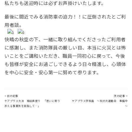
私たちも送迎時には必ずお声掛けいたします。
最後に間近でみる消防車の迫力！！に圧倒されたとご利
用者談。
快晴の秋空の下、一緒に取り組んでくださったご利用者
に感謝し、また消防隊員の厳しい目、本当に火災とは怖
いことをご講和いただき、職員一同初心に戻って、今後
も皆様が安全にお過ごしできるよう日々精進し、心頭体
を中心に安全・安心第一に努めて参ります。
< 前の記事
次の記事 >
ケアプラス大洲 相談員便り 「思いに寄り
ケアプラス宇和島 ～秋の大運動会 準備中
添える事業所を目指して…」
～