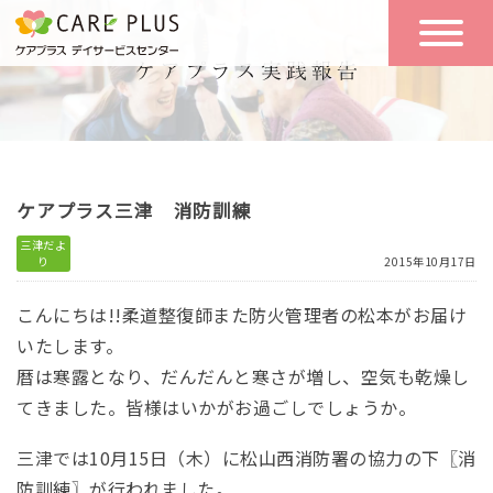
こんな方に
一日の流れ
おすすめ
施設のご案内
一日体験
ケアプラス三津 消防訓練
空き状況
三津だよ
り
2015年10月17日
実践報告
NEWS
こんにちは!!
柔道整復師また防火管理者の松本がお届け
いたします。
暦は寒露となり、だんだんと寒さが増し、空気も乾燥し
リクルート
てきました。
皆様はいかがお過ごしでしょうか。
三津では10月15日（木）に松山西消防署の協力の下〖消
お問い合わせ
体験希望
防訓練〗が行われました。