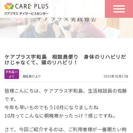
こんな方に
一日の流れ
おすすめ
施設のご案内
一日体験
ケアプラス宇和島 相談員便り 身体のリハビリだ
空き状況
けじゃなくて、頭のリハビリ！
宇和島だ
より
相談員だより
2015年10月17日
実践報告
NEWS
皆様こんにちは、ケアプラス宇和島、生活相談員の佐藤
です。
リクルート
今年も早いものでもう10月になりましたね
10月ってこんなに朝晩寒かったっけ？感じですね。
お問い合わせ
さて、今回ご紹介するのは、ご利用者様が一番眠たい時
体験希望