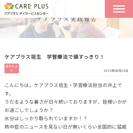
こんな方に
一日の流れ
おすすめ
施設のご案内
一日体験
ケアプラス垣生 学習療法で頭すっきり！
空き状況
垣生だよ
り
2015年08月25日
実践報告
NEWS
こんにちは。ケアプラス垣生・学習療法担当の井上で
す。
うだるような暑さが日々続いておりますが、皆様いかが
リクルート
お過ごしでしょうか？
水分はしっかり取られていますか！？
お問い合わせ
熱中症のニュースを見ない日が無いくらい全国的に猛威
体験希望