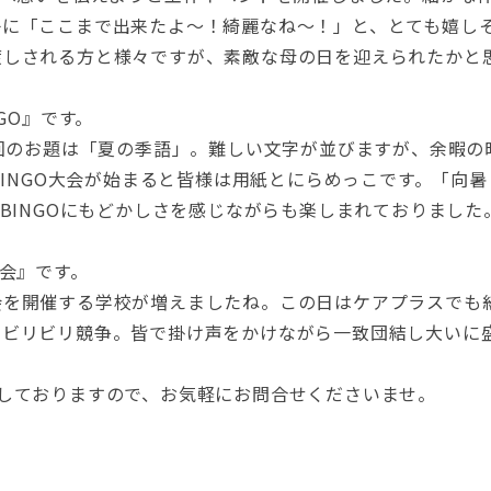
子に「ここまで出来たよ～！綺麗なね～！」と、とても嬉し
渡しされる方と様々ですが、素敵な母の日を迎えられたかと
GO』です。
今回のお題は「夏の季語」。難しい文字が並びますが、余暇
よBINGO大会が始まると皆様は用紙とにらめっこです。「向
いBINGOにもどかしさを感じながらも楽しまれておりました
動会』です。
会を開催する学校が増えましたね。この日はケアプラスでも
、ビリビリ競争。皆で掛け声をかけながら一致団結し大いに
しておりますので、お気軽にお問合せくださいませ。