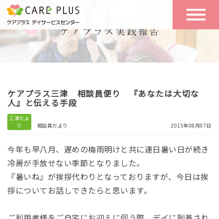
こんな方に
一日の流れ
おすすめ
施設のご案内
一日体験
ケアプラス三津 相談員便り 『あなたは大切な
空き状況
人』と伝える手段
三津だよ
り
相談員だより
2015年08月07日
実践報告
NEWS
今年も早八月、遅めの梅雨明けと共に連日暑い日が続き
冷房が手放せない季節となりました。
リクルート
『暑いね』が挨拶代わりとなっておりますが、今日は挨
拶についてお話しできたらと思います。
お問い合わせ
体験希望
ご利用者様をご自宅にお迎えに伺う際、デイに到着され