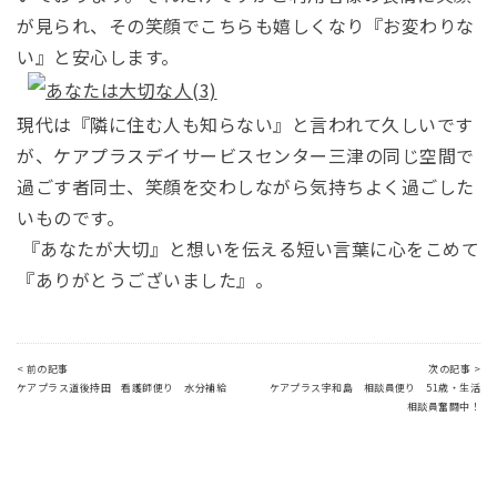
が見られ、その笑顔でこちらも嬉しくなり『お変わりな
い』と安心します。
現代は『隣に住む人も知らない』と言われて久しいです
が、ケアプラスデイサービスセンター三津の同じ空間で
過ごす者同士、笑顔を交わしながら気持ちよく過ごした
いものです。
『あなたが大切
』と想いを伝える短い言葉に心をこめて
『ありがとうございました』。
< 前の記事
次の記事 >
ケアプラス道後持田 看護師便り 水分補給
ケアプラス宇和島 相談員便り 51歳・生活
相談員奮闘中！