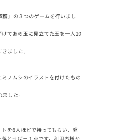
収穫」の３つのゲームを行いまし
けてあめ玉に見立てた玉を一人20
てきました。
にミノムシのイラストを付けたもの
れました。
ートを6人ほどで持ってもらい、発
を落とせば－１点です。利用者様か