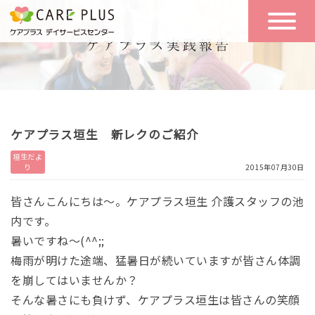
こんな方に
一日の流れ
おすすめ
施設のご案内
一日体験
ケアプラス垣生 新レクのご紹介
空き状況
垣生だよ
り
2015年07月30日
実践報告
NEWS
皆さんこんにちは～。ケアプラス垣生 介護スタッフの池
内です。
暑いですね～(^^;;
リクルート
梅雨が明けた途端、猛暑日が続いていますが皆さん体調
を崩してはいませんか？
お問い合わせ
そんな暑さにも負けず、ケアプラス垣生は皆さんの笑顔
体験希望