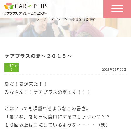
こんな方に
一日の流れ
おすすめ
施設のご案内
一日体験
ケアプラスの夏～２０１５～
空き状況
三津だよ
り
2015年08月01日
実践報告
NEWS
夏だ！夏が来た！！
みなさん！！ケアプラスの夏です！！！
リクルート
とはいっても項垂れるようなこの暑さ。
「暑いね」を毎日何度口にするでしょうか？？？
お問い合わせ
１０回以上は口にしているような・・・・（笑）
体験希望