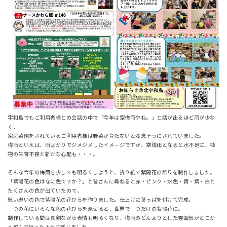
宇和島でもご利用者様との会話の中で「今年は空梅雨やね。」と話が出るほど雨が少な
く、
家庭菜園をされているご利用者様は野菜が育たないと残念そうにされていました。
梅雨といえば、雨ばかりでジメジメしたイメージですが、空梅雨となると水不足に、植
物の生育不良と新たな心配も・・・。
そんな今年の梅雨を少しでも明るくしようと、折り紙で紫陽花の飾りを制作しました。
「紫陽花の色はなに色ですか？」と皆さんに尋ねると赤・ピンク・水色・青・紫・白と
たくさんの色が出ていたので、
思い思いの色で紫陽花の花びらを作りました。仕上げに葉っぱを付けて完成。
一つの花にいろんな色の花びらを混ぜると、世界で一つだけの紫陽花に。
制作している間は真剣ながら表情も明るくなり、梅雨のどんよりとした雰囲気がどこか
へ飛んで行ったように感じました。