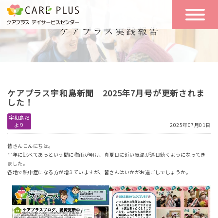
こんな方に
一日の流れ
おすすめ
施設のご案内
一日体験
ケアプラス宇和島新聞 2025年7月号が更新されま
空き状況
した！
宇和島だ
より
2025年07月01日
実践報告
NEWS
皆さんこんにちは。
平年に比べてあっという間に梅雨が明け、真夏日に近い気温が連日続くようになってき
ました。
リクルート
各地で熱中症になる方が増えていますが、皆さんはいかがお過ごしでしょうか。
お問い合わせ
体験希望