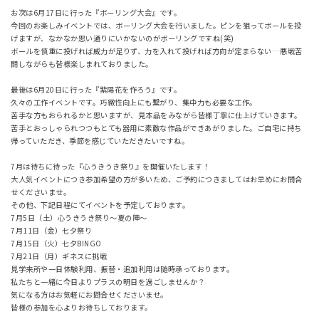
お次は6月17日に行った『ボーリング大会』です。
今回のお楽しみイベントでは、ボーリング大会を行いました。ピンを狙ってボールを投
げますが、なかなか思い通りにいかないのがボーリングですね(笑)
ボールを慎重に投げれば威力が足りず、力を入れて投げれば方向が定まらない…悪戦苦
闘しながらも皆様楽しまれておりました。
最後は6月20日に行った『紫陽花を作ろう』です。
久々の工作イベントです。巧緻性向上にも繋がり、集中力も必要な工作。
苦手な方もおられるかと思いますが、見本品をみながら皆様丁寧に仕上げていきます。
苦手とおっしゃられつつもとても器用に素敵な作品ができあがりました。ご自宅に持ち
帰っていただき、季節を感じていただきたいですね。
7月は待ちに待った『心うきうき祭り』を開催いたします！
大人気イベントにつき参加希望の方が多いため、ご予約につきましてはお早めにお問合
せくださいませ。
その他、下記日程にてイベントを予定しております。
7月5日（土）心うきうき祭り～夏の陣～
7月11日（金）七夕祭り
7月15日（火）七夕BINGO
7月21日（月）ギネスに挑戦
見学来所や一日体験利用、振替・追加利用は随時承っております。
私たちと一緒に今日よりプラスの明日を過ごしませんか？
気になる方はお気軽にお問合せくださいませ。
皆様の参加を心よりお待ちしております。