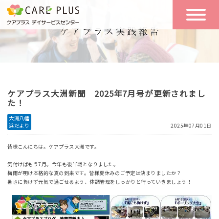
こんな方に
一日の流れ
おすすめ
施設のご案内
一日体験
ケアプラス大洲新聞 2025年7月号が更新されまし
空き状況
た！
大洲八幡
浜だより
2025年07月01日
実践報告
NEWS
皆様こんにちは。ケアプラス大洲です。
気付けばもう7月。今年も後半戦となりました。
リクルート
梅雨が明け本格的な夏の到来です。皆様夏休みのご予定は決まりましたか？
暑さに負けず元気で過ごせるよう、体調管理をしっかりと行っていきましょう！
お問い合わせ
体験希望