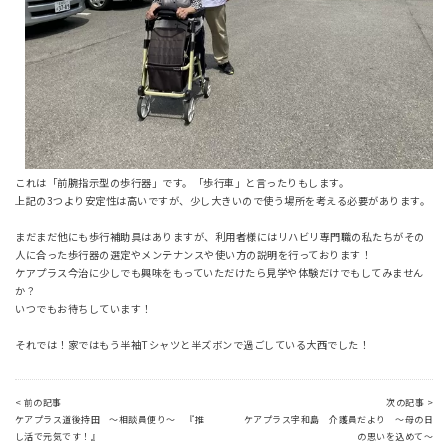
これは「前腕指示型の歩行器」です。「歩行車」と言ったりもします。
上記の3つより安定性は高いですが、少し大きいので使う場所を考える必要があります。
まだまだ他にも歩行補助具はありますが、利用者様にはリハビリ専門職の私たちがその
人に合った歩行器の選定やメンテナンスや使い方の説明を行っております！
ケアプラス今治に少しでも興味をもっていただけたら見学や体験だけでもしてみません
か？
いつでもお待ちしています！
それでは！家ではもう半袖Tシャツと半ズボンで過ごしている大西でした！
< 前の記事
次の記事 >
ケアプラス道後持田 ～相談員便り～ 『推
ケアプラス宇和島 介護員だより ～母の日
し活で元気です！』
の思いを込めて～