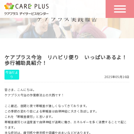
こんな方に
一日の流れ
おすすめ
施設のご案内
一日体験
ケアプラス今治 リハビリ便り いっぱいあるよ！
空き状況
歩行補助具紹介！
今治だよ
り
2025年05月16日
実践報告
NEWS
皆さま、こんにちは。
ケアプラス今治の作業療法士の大西です！
リクルート
ここ最近、昼間と夜で寒暖差が激しくなってきております。
この季節の変わり目による寒暖差は自律神経に大きく及ぼします。
これを「寒暖差疲労」と言います。
寒暖差疲労とは温度差で自律神経が過剰に働き、エネルギーを多く消費することで起こ
お問い合わせ
ります。
体験希望
主な症状は、疲労感や倦怠感や頭痛やめまいなどがあります。