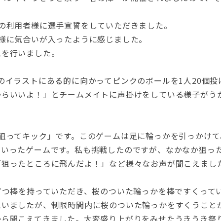
の利用者様に選手宣誓をしていただきました。
様に気合いが入ったように感じました。
ムを行いました。
のイラストにある的に向かってピンクのボールを1人20個
からいいよ！」とチームメイトに声掛けをしている様子がう
狙ってキック」です。このゲームは足に輪っかを引っかけ
といったゲームです。私も挑戦したのですが、なかなか狙っ
「狙ったところに飛んだよ！」など様々なお声が聞こえまし
ずつ棒を持っていただき、桜のついた輪っかを棒ですくって
思いましたが、制限時間内に桜のついた輪っかをすくうこと
から聞こえてきました。大変盛り上がりをみせたうきうき祭