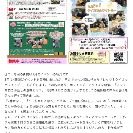
さて、今回の新聞は3月のイベントの紹介です！
3月は4回ほどイベントを実施しましたが、その中でも14日に行った「レッツ！クイズで
ホワイトデー」を紹介します。その名の通り、ホワイトデーのクイズを開催。「マシュ
マロのお返しの意味とは？」「発祥はどこの国か？」などと3つの選択肢の中から答えを
選んで行って頂きました。
「2番かな？」「どっちかだと思う」とグループで話し合いをし、中には「これは聞いた
ことがあるよ！」と回答される方もおりました。答えを聞くと「知らなかった」「そう
なんだ！」と感心されておりました。
また、クイズだけでなく、日頃からの感謝を伝えようということでメッセージカード作
りも実施！好きな色の画用紙を選び、型抜かれたハートを貼っていく作業を行いまし
た。隣の方とどのように貼るか相談されたりしながらもオリジナルのカード作成が完
成！