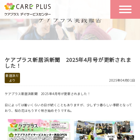
こんな方に
一日の流れ
おすすめ
施設のご案内
一日体験
ケアプラス新居浜新聞 2025年4月号が更新されま
空き状況
した！
新居浜だ
より
2025年04月01日
実践報告
NEWS
ケアプラス新居浜新聞 2025年4月号が更新されました！
日によっては暑いくらいの日が続くこともありますが、少しずつ春らしい季節となって
リクルート
おり、桜の花はもうすぐ咲き始めそうですね。
お問い合わせ
体験希望