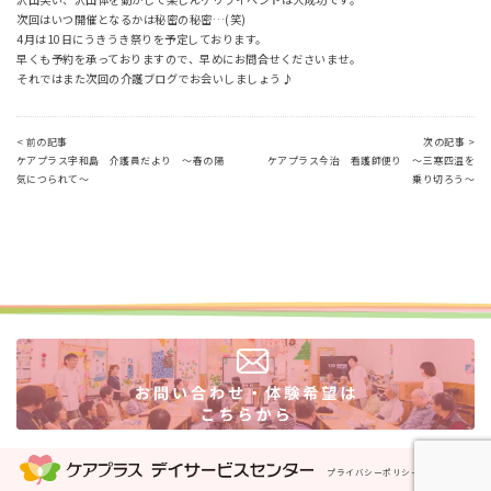
次回はいつ開催となるかは秘密の秘密…(笑)
4月は10日にうきうき祭りを予定しております。
早くも予約を承っておりますので、早めにお問合せくださいませ。
それではまた次回の介護ブログでお会いしましょう♪
< 前の記事
次の記事 >
ケアプラス宇和島 介護員だより ～春の陽
ケアプラス今治 看護師便り ～三寒四温を
気につられて～
乗り切ろう～
プライバシーポリシー
運営会社