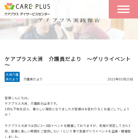
こんな方に
一日の流れ
おすすめ
施設のご案内
一日体験
ケアプラス大洲 介護員だより ～ゲリライベント
空き状況
～
大洲八幡
浜だより
介護員だより
2025年03月25日
実践報告
NEWS
皆様こんにちは。
ケアプラス大洲、介護員の山本です。
リクルート
3月も下旬を迎え、春らしい陽気になりましたが皆様はお変わりなくお過ごしでしょう
か？
ケアプラス大洲では月に2～3回イベントを開催しておりますが、気候が安定してきた3
お問い合わせ
月、皆様に楽しい時間をご提供したい！という事で急遽ゲリライベントを企画・開催致
体験希望
しました。