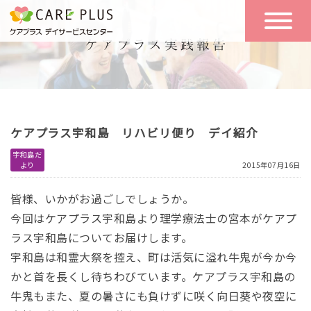
こんな方に
一日の流れ
おすすめ
施設のご案内
一日体験
ケアプラス宇和島 リハビリ便り デイ紹介
空き状況
宇和島だ
より
2015年07月16日
実践報告
NEWS
皆様、いかがお過ごしでしょうか。
今回はケアプラス宇和島より理学療法士の宮本がケアプ
ラス宇和島についてお届けします。
リクルート
宇和島は和霊大祭を控え、町は活気に溢れ牛鬼が今か今
かと首を長くし待ちわびています。ケアプラス宇和島の
お問い合わせ
牛鬼もまた、夏の暑さにも負けずに咲く向日葵や夜空に
体験希望