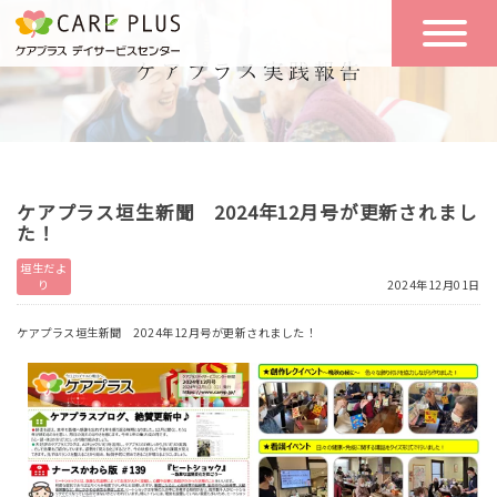
こんな方に
一日の流れ
おすすめ
施設のご案内
一日体験
ケアプラス垣生新聞 2024年12月号が更新されまし
空き状況
た！
垣生だよ
り
2024年12月01日
実践報告
NEWS
ケアプラス垣生新聞 2024年12月号が更新されました！
リクルート
お問い合わせ
体験希望