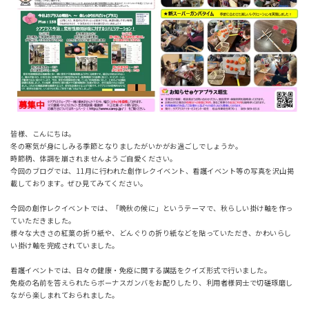
皆様、こんにちは。
冬の寒気が身にしみる季節となりましたがいかがお過ごしでしょうか。
時節柄、体調を崩されませんようご自愛ください。
今回のブログでは、11月に行われた創作レクイベント、看護イベント等の写真を沢山掲
載しております。ぜひ見てみてください。
今回の創作レクイベントでは、「晩秋の候に」というテーマで、秋らしい掛け軸を作っ
ていただきました。
様々な大きさの紅葉の折り紙や、どんぐりの折り紙などを貼っていただき、かわいらし
い掛け軸を完成されていました。
看護イベントでは、日々の健康・免疫に関する講話をクイズ形式で行いました。
免疫の名前を答えられたらボーナスガンバをお配りしたり、利用者様同士で切磋琢磨し
ながら楽しまれておられました。