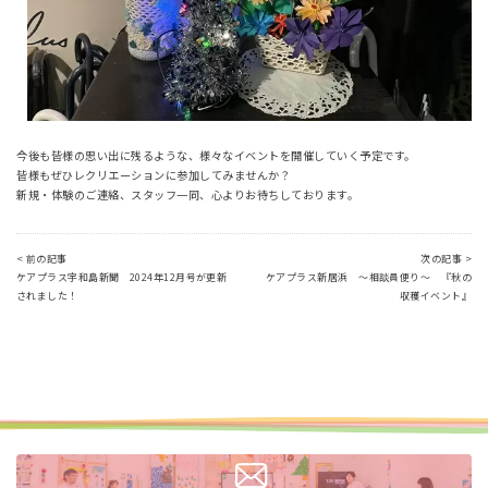
今後も皆様の思い出に残るような、様々なイベントを開催していく予定です。
皆様もぜひレクリエーションに参加してみませんか？
新規・体験のご連絡、スタッフ一同、心よりお待ちしております。
< 前の記事
次の記事 >
ケアプラス宇和島新聞 2024年12月号が更新
ケアプラス新居浜 ～相談員便り～ 『秋の
されました！
収穫イベント』