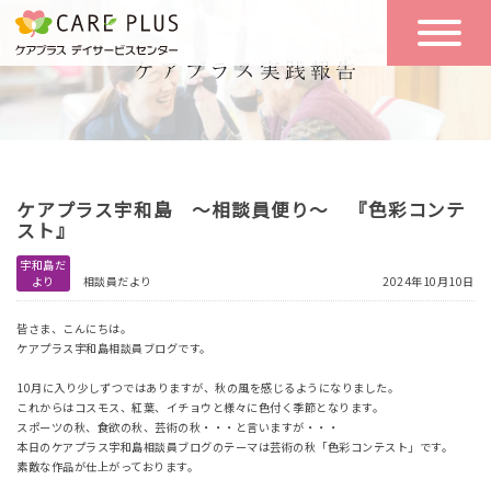
こんな方に
一日の流れ
おすすめ
施設のご案内
一日体験
ケアプラス宇和島 ～相談員便り～ 『色彩コンテ
空き状況
スト』
宇和島だ
より
相談員だより
2024年10月10日
実践報告
NEWS
皆さま、こんにちは。
ケアプラス宇和島相談員ブログです。
リクルート
10月に入り少しずつではありますが、秋の風を感じるようになりました。
これからはコスモス、紅葉、イチョウと様々に色付く季節となります。
スポーツの秋、食欲の秋、芸術の秋・・・と言いますが・・・
本日のケアプラス宇和島相談員ブログのテーマは芸術の秋「色彩コンテスト」です。
お問い合わせ
素敵な作品が仕上がっております。
体験希望