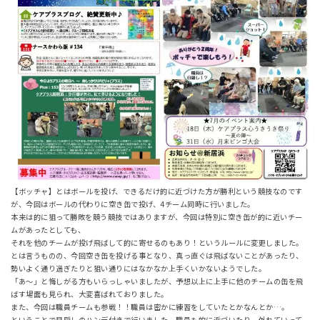
【ボッチャ】とはボールを投げ、できるだけ的に近づけた方が勝利という競技なのです
が、今回はボールの代わりに空き缶で投げ、4チーム同時に行いました。
本来は的に狙って勝敗を競う競技ではありますが、今回は特別に空き缶が的に近いチー
ムがあったとしても、
それを他のチームが投げ飛ばして的に寄せるのもあり！というルールに変更しました。
とは言うものの、今回空き缶を投げる事となり、真っ直ぐは飛ばないことがあったり、
勢いよく通り過ぎたりと狙い通りにはなかなか上手くいかないようでした。
「あ～」と悔しがる方もいらっしゃいましたが、予想以上に上手に他のチームの缶を飛
ばす場面も見られ、大変喜ばれておりました。
また、今回は職員チームも参戦！！職員は密かに練習をしていたとかなんとか…。
ということで目隠しのハンデ付きで行いました。職員も的に近づいたり、外れていって