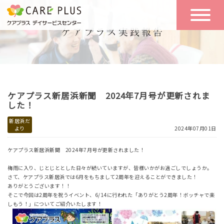
こんな方に
一日の流れ
おすすめ
施設のご案内
一日体験
ケアプラス新居浜新聞 2024年7月号が更新されま
空き状況
した！
新居浜だ
より
2024年07月01日
実践報告
NEWS
ケアプラス新居浜新聞 2024年7月号が更新されました！
梅雨に入り、じとじととした日々が続いていますが、皆様いかがお過ごしでしょうか。
リクルート
さて、ケアプラス新居浜では6月をもちまして2周年を迎えることができました！
ありがとうございます！！
そこで今回は2周年を祝うイベント、6/14に行われた「ありがとう2周年！ボッチャで楽
しもう！」についてご紹介いたします！
お問い合わせ
体験希望