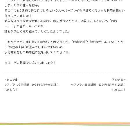
しまったりと様々な様子。
その中でも2連続で的に近づけるというスーパープレイを見せてくださった利用者様もい
らっしゃいました！
簡単なようでなかなか難しいので、的に近づいたときには見ている人たちも「おお
ー！！」と盛り上がっており、
誰もが楽しく取り組んでいただけたようでした。
これからさらに蒸し暑い日が続くと思いますが、“脱水症状”や熱の蒸発しにくいことか
ら“体温の上昇”が進んでしまいやすいため、
水分補給をして熱中症に気を付けてくださいね。
では、次の新聞でお会いしましょう！
< 前の記事
次の記事 >
ケアプラス今治新聞 2024年7月号が更新さ
ケアプラス三津新聞 2024年7月号が更新さ
れました！
れました！