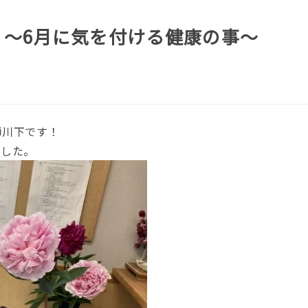
 ～6月に気を付ける健康の事～
師川下です！
ました。