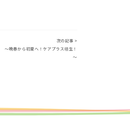
次の記事 >
り ～晩春から初夏へ！ケアプラス垣生！
～