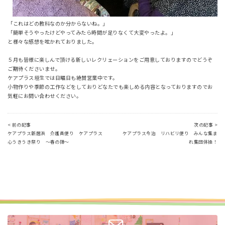
「これはどの教科なのか分からないね。」
「簡単そうやったけどやってみたら時間が足りなくて大変やったよ。」
と様々な感想を呟かれておりました。
５月も皆様に楽しんで頂ける新しいレクリェーションをご用意しておりますのでどうぞ
ご期待くださいませ。
ケアプラス垣生では日曜日も絶賛営業中です。
小物作りや季節の工作などをしておりどなたでも楽しめる内容となっておりますのでお
気軽にお問い合わせください。
< 前の記事
次の記事 >
ケアプラス新居浜 介護員便り ケアプラス
ケアプラス今治 リハビリ便り みんな集ま
心うきうき祭り ～春の陣～
れ集団体操！