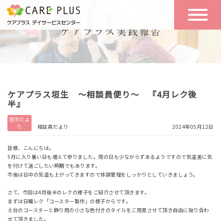
こんな方に
一日の流れ
おすすめ
施設のご案内
一日体験
ケアプラス垣生 ～相談員便り～ 『4月レク後
空き状況
半』
垣生だよ
り
相談員だより
2024年05月12日
実践報告
NEWS
皆様、こんにちは。
5月に入り暑い日も増えて参りました。雨の日も少なからずあるようですので気温差に気
を付けて過ごしたい時期でもあります。
リクルート
今後は日中の気温も上がってきますので体調管理をしっかりとしていきましょう。
さて、今回は4月後半のレクの様子をご紹介させて頂きます。
まずは日曜レク「コースター製作」の様子からです。
お問い合わせ
土台のコースターと飾り用の小さな色付きのタイルをご用意させて頂き自由に貼り合わ
体験希望
せて頂きました。