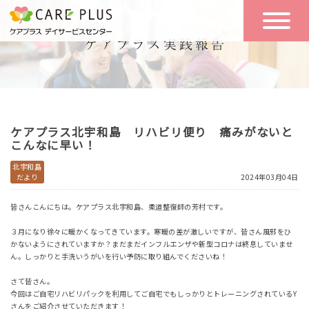
こんな方に
一日の流れ
おすすめ
施設のご案内
一日体験
ケアプラス北宇和島 リハビリ便り 痛みがないと
空き状況
こんなに早い！
北宇和島
だより
2024年03月04日
実践報告
NEWS
皆さんこんにちは。ケアプラス北宇和島、柔道整復師の芳村です。
３月になり徐々に暖かくなってきています。寒暖の差が激しいですが、皆さん風邪をひ
リクルート
かないようにされていますか？まだまだインフルエンザや新型コロナは終息していませ
ん。しっかりと手洗いうがいを行い予防に取り組んでくださいね！
さて皆さん。
お問い合わせ
今回はご自宅リハビリパックを利用してご自宅でもしっかりとトレーニングされているY
体験希望
さんをご紹介させていただきます！