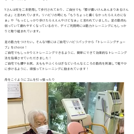
Yさんは杖を二本使用して歩行されており、ご自分でも「膝が痛いけんあんまりあるけん
のよ」と言われています。リハビリの時にも「もうちょっと痛くなかったらええのにな
ぁ」や「もっとしっかり歩けたらええんやけどなぁ」と言われていました。足の筋肉も
弱っていて疲れやすくなっているので、デイご利用時には筋力トレーニングにもしっか
りと取り組まれています。
足の筋力をつけたい。そんなY様にはご自宅リハビリパックから『トレーニングチュー
ブ』をchoice！
ご自宅でもしっかりとトレーニングできるように、簡単にできて効果的なトレーニング
法を指導させていただきました！
ご自宅でも腰やお尻、太ももやふくらはぎなどいろんなところの筋肉を刺激して軽やか
に歩けるように、頑張ってトレーニングに励まれています！
舟をこぐようにゴムを引っ張ったり