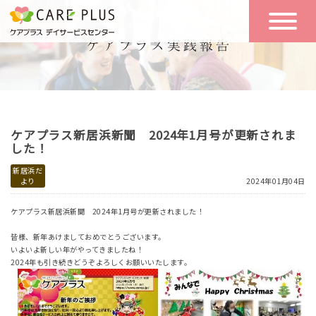
こんな方に
一日の流れ
おすすめ
施設のご案内
一日体験
ケアプラス新居浜新聞 2024年1月号が更新されま
空き状況
した！
新居浜だ
より
2024年01月04日
実践報告
NEWS
ケアプラス新居浜新聞 2024年1月号が更新されました！
皆様、新年あけましておめでとうございます。
リクルート
いよいよ新しい年がやってきましたね！
2024年も引き続きどうぞよろしくお願いいたします。
お問い合わせ
体験希望