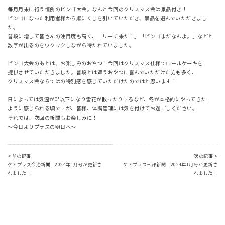
毎月月末に行う恒例のビンゴ大会。なんと今回のクリスマス会は景品付き！
ビンゴになった利用者様から順にくじを引いていただき、景品を選んでいただきまし
た。
普段に増して皆さんの注目度も高く、「リーチ来た！」「ビンゴまだなんよ。」などと
数字が出るのをワクワクしながら待たれていました。
ビンゴ大会のあとは、お楽しみのおやつ！今回はクリスマス仕様でロールケーキを
提供させていただきました。普段とは違うおやつに喜んでいただけた方も多く、
クリスマス会ならではの特別感を感じていただけたのではと思います！
日によっては気温が0°以下になり雪花が散ったりするなど、冬が本格的にやってきた
ように感じられる頃ですが、皆様、体調管理には気を付けてお過ごしください。
それでは、次回の新聞もお楽しみに！
～今日よりプラスの明日へ～
< 前の記事
次の記事 >
ケアプラス今治新聞 2024年1月号が更新さ
ケアプラス三津新聞 2024年1月号が更新さ
れました！
れました！